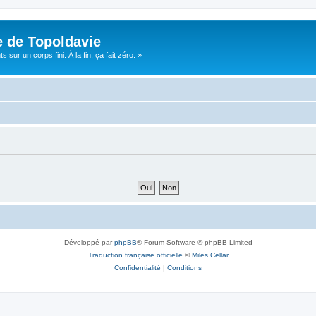
e de Topoldavie
sur un corps fini. À la fin, ça fait zéro. »
Développé par
phpBB
® Forum Software © phpBB Limited
Traduction française officielle
©
Miles Cellar
Confidentialité
|
Conditions