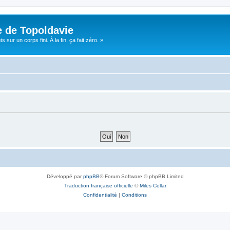
e de Topoldavie
sur un corps fini. À la fin, ça fait zéro. »
Développé par
phpBB
® Forum Software © phpBB Limited
Traduction française officielle
©
Miles Cellar
Confidentialité
|
Conditions