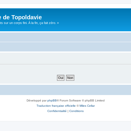
e de Topoldavie
sur un corps fini. À la fin, ça fait zéro. »
Développé par
phpBB
® Forum Software © phpBB Limited
Traduction française officielle
©
Miles Cellar
Confidentialité
|
Conditions