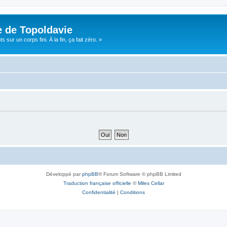
e de Topoldavie
sur un corps fini. À la fin, ça fait zéro. »
Développé par
phpBB
® Forum Software © phpBB Limited
Traduction française officielle
©
Miles Cellar
Confidentialité
|
Conditions