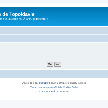
e de Topoldavie
sur un corps fini. À la fin, ça fait zéro. »
Développé par
phpBB
® Forum Software © phpBB Limited
Traduction française officielle
©
Miles Cellar
Confidentialité
|
Conditions