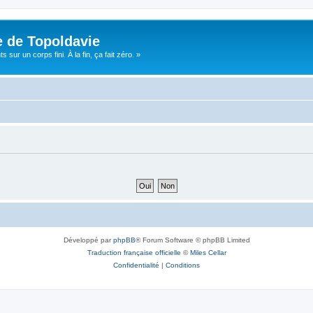
e de Topoldavie
sur un corps fini. À la fin, ça fait zéro. »
Développé par
phpBB
® Forum Software © phpBB Limited
Traduction française officielle
©
Miles Cellar
Confidentialité
|
Conditions