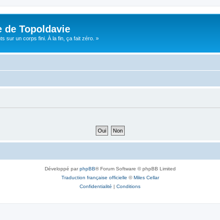
e de Topoldavie
sur un corps fini. À la fin, ça fait zéro. »
Développé par
phpBB
® Forum Software © phpBB Limited
Traduction française officielle
©
Miles Cellar
Confidentialité
|
Conditions