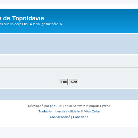
e de Topoldavie
sur un corps fini. À la fin, ça fait zéro. »
Développé par
phpBB
® Forum Software © phpBB Limited
Traduction française officielle
©
Miles Cellar
Confidentialité
|
Conditions