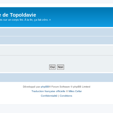
e de Topoldavie
sur un corps fini. À la fin, ça fait zéro. »
Développé par
phpBB
® Forum Software © phpBB Limited
Traduction française officielle
©
Miles Cellar
Confidentialité
|
Conditions