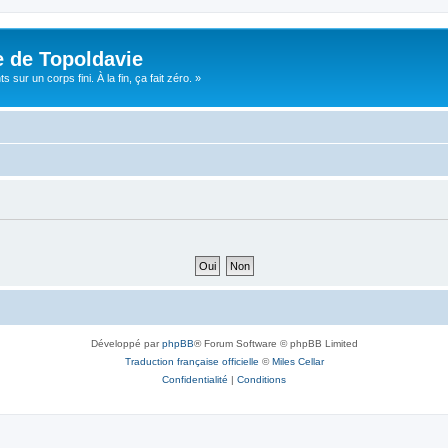
e de Topoldavie
sur un corps fini. À la fin, ça fait zéro. »
Développé par
phpBB
® Forum Software © phpBB Limited
Traduction française officielle
©
Miles Cellar
Confidentialité
|
Conditions