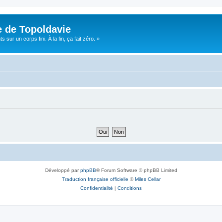
e de Topoldavie
sur un corps fini. À la fin, ça fait zéro. »
Développé par
phpBB
® Forum Software © phpBB Limited
Traduction française officielle
©
Miles Cellar
Confidentialité
|
Conditions