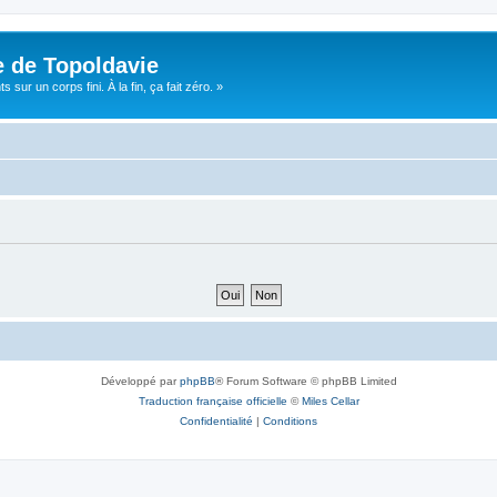
e de Topoldavie
sur un corps fini. À la fin, ça fait zéro. »
Développé par
phpBB
® Forum Software © phpBB Limited
Traduction française officielle
©
Miles Cellar
Confidentialité
|
Conditions