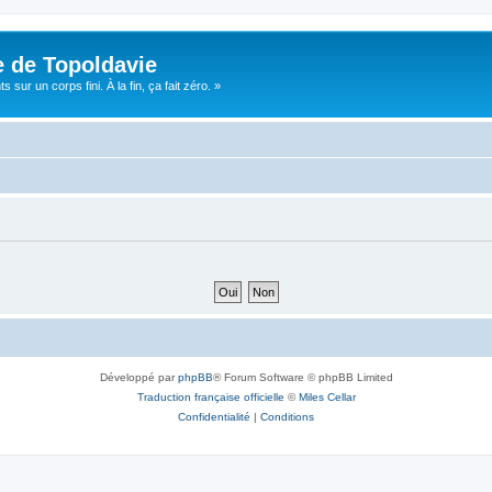
e de Topoldavie
sur un corps fini. À la fin, ça fait zéro. »
Développé par
phpBB
® Forum Software © phpBB Limited
Traduction française officielle
©
Miles Cellar
Confidentialité
|
Conditions