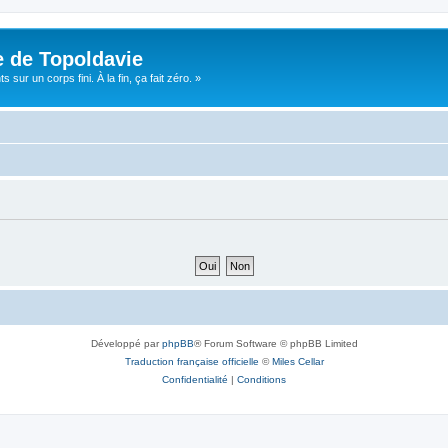
e de Topoldavie
sur un corps fini. À la fin, ça fait zéro. »
Développé par
phpBB
® Forum Software © phpBB Limited
Traduction française officielle
©
Miles Cellar
Confidentialité
|
Conditions