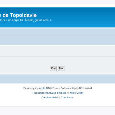
e de Topoldavie
sur un corps fini. À la fin, ça fait zéro. »
Développé par
phpBB
® Forum Software © phpBB Limited
Traduction française officielle
©
Miles Cellar
Confidentialité
|
Conditions