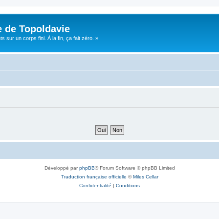
e de Topoldavie
sur un corps fini. À la fin, ça fait zéro. »
Développé par
phpBB
® Forum Software © phpBB Limited
Traduction française officielle
©
Miles Cellar
Confidentialité
|
Conditions