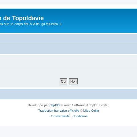
e de Topoldavie
sur un corps fini. À la fin, ça fait zéro. »
Développé par
phpBB
® Forum Software © phpBB Limited
Traduction française officielle
©
Miles Cellar
Confidentialité
|
Conditions