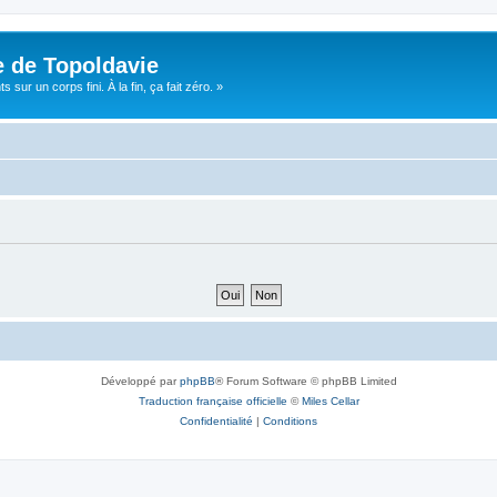
e de Topoldavie
sur un corps fini. À la fin, ça fait zéro. »
Développé par
phpBB
® Forum Software © phpBB Limited
Traduction française officielle
©
Miles Cellar
Confidentialité
|
Conditions