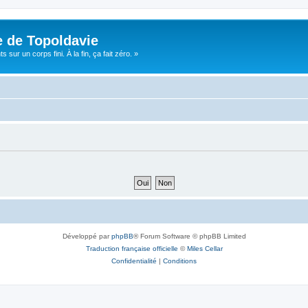
e de Topoldavie
sur un corps fini. À la fin, ça fait zéro. »
Développé par
phpBB
® Forum Software © phpBB Limited
Traduction française officielle
©
Miles Cellar
Confidentialité
|
Conditions