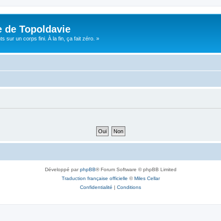
e de Topoldavie
sur un corps fini. À la fin, ça fait zéro. »
Développé par
phpBB
® Forum Software © phpBB Limited
Traduction française officielle
©
Miles Cellar
Confidentialité
|
Conditions