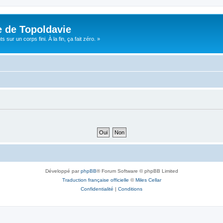
e de Topoldavie
sur un corps fini. À la fin, ça fait zéro. »
Développé par
phpBB
® Forum Software © phpBB Limited
Traduction française officielle
©
Miles Cellar
Confidentialité
|
Conditions