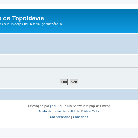
e de Topoldavie
sur un corps fini. À la fin, ça fait zéro. »
Développé par
phpBB
® Forum Software © phpBB Limited
Traduction française officielle
©
Miles Cellar
Confidentialité
|
Conditions