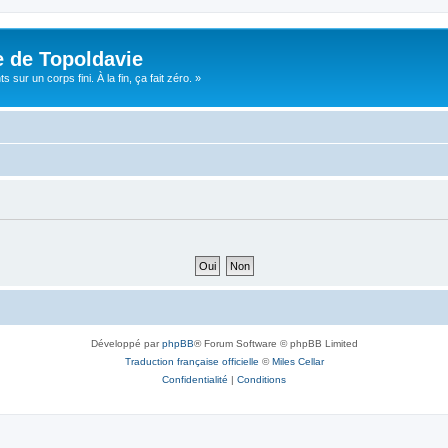
e de Topoldavie
sur un corps fini. À la fin, ça fait zéro. »
Développé par
phpBB
® Forum Software © phpBB Limited
Traduction française officielle
©
Miles Cellar
Confidentialité
|
Conditions