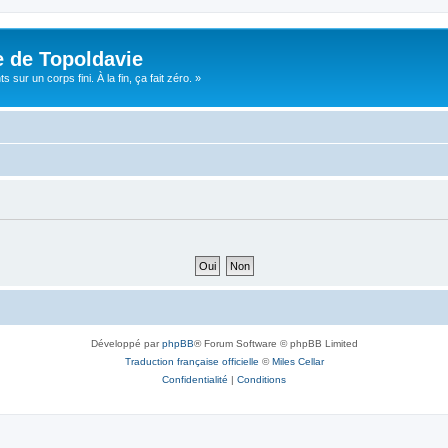
e de Topoldavie
sur un corps fini. À la fin, ça fait zéro. »
Développé par
phpBB
® Forum Software © phpBB Limited
Traduction française officielle
©
Miles Cellar
Confidentialité
|
Conditions