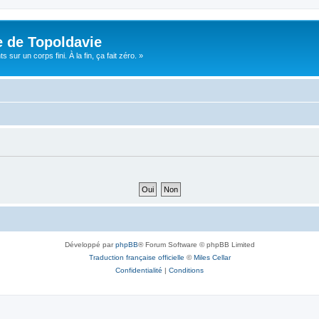
e de Topoldavie
sur un corps fini. À la fin, ça fait zéro. »
Développé par
phpBB
® Forum Software © phpBB Limited
Traduction française officielle
©
Miles Cellar
Confidentialité
|
Conditions