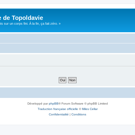
e de Topoldavie
sur un corps fini. À la fin, ça fait zéro. »
Développé par
phpBB
® Forum Software © phpBB Limited
Traduction française officielle
©
Miles Cellar
Confidentialité
|
Conditions