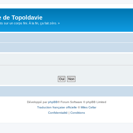
e de Topoldavie
sur un corps fini. À la fin, ça fait zéro. »
Développé par
phpBB
® Forum Software © phpBB Limited
Traduction française officielle
©
Miles Cellar
Confidentialité
|
Conditions