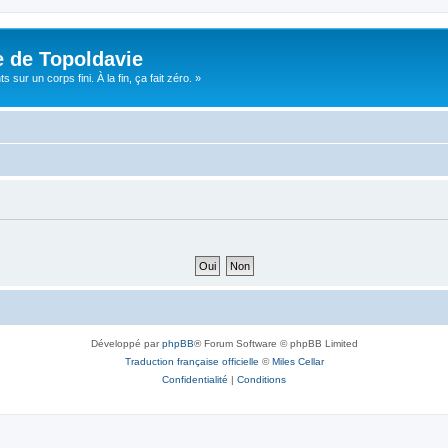
e de Topoldavie
sur un corps fini. À la fin, ça fait zéro. »
Développé par
phpBB
® Forum Software © phpBB Limited
Traduction française officielle
©
Miles Cellar
Confidentialité
|
Conditions