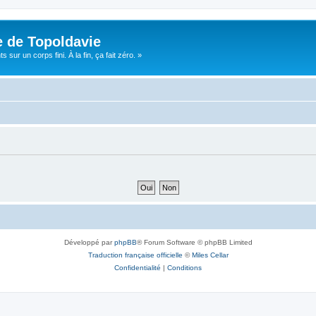
e de Topoldavie
sur un corps fini. À la fin, ça fait zéro. »
Développé par
phpBB
® Forum Software © phpBB Limited
Traduction française officielle
©
Miles Cellar
Confidentialité
|
Conditions