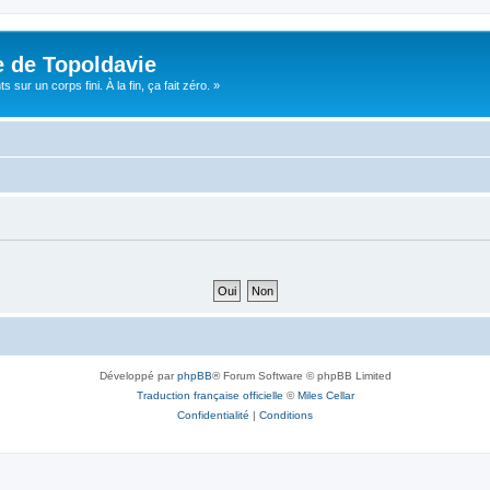
e de Topoldavie
sur un corps fini. À la fin, ça fait zéro. »
Développé par
phpBB
® Forum Software © phpBB Limited
Traduction française officielle
©
Miles Cellar
Confidentialité
|
Conditions