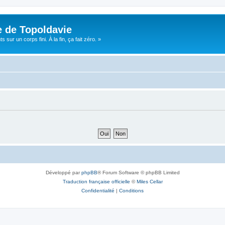
e de Topoldavie
sur un corps fini. À la fin, ça fait zéro. »
Développé par
phpBB
® Forum Software © phpBB Limited
Traduction française officielle
©
Miles Cellar
Confidentialité
|
Conditions