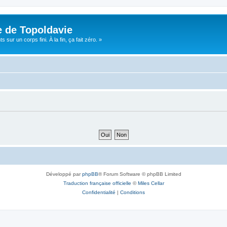
e de Topoldavie
sur un corps fini. À la fin, ça fait zéro. »
Développé par
phpBB
® Forum Software © phpBB Limited
Traduction française officielle
©
Miles Cellar
Confidentialité
|
Conditions