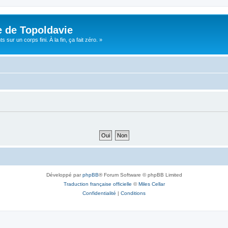
e de Topoldavie
sur un corps fini. À la fin, ça fait zéro. »
Développé par
phpBB
® Forum Software © phpBB Limited
Traduction française officielle
©
Miles Cellar
Confidentialité
|
Conditions