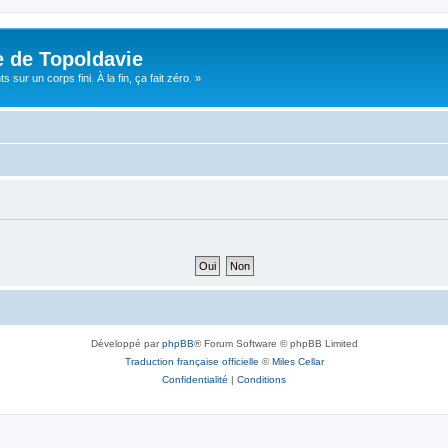
e de Topoldavie
sur un corps fini. À la fin, ça fait zéro. »
Développé par
phpBB
® Forum Software © phpBB Limited
Traduction française officielle
©
Miles Cellar
Confidentialité
|
Conditions