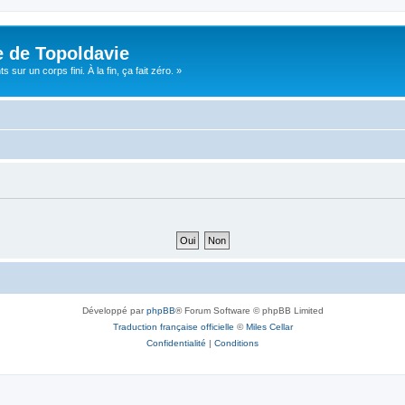
e de Topoldavie
sur un corps fini. À la fin, ça fait zéro. »
Développé par
phpBB
® Forum Software © phpBB Limited
Traduction française officielle
©
Miles Cellar
Confidentialité
|
Conditions