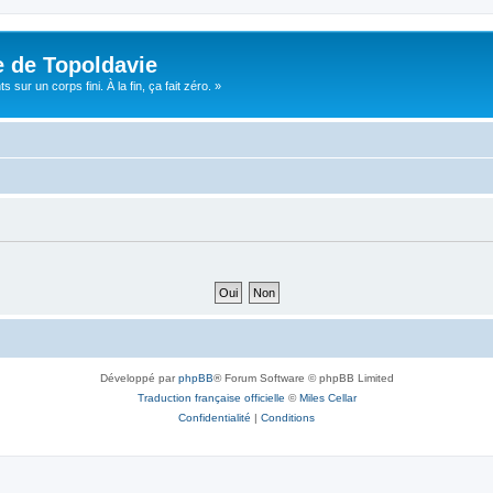
e de Topoldavie
sur un corps fini. À la fin, ça fait zéro. »
Développé par
phpBB
® Forum Software © phpBB Limited
Traduction française officielle
©
Miles Cellar
Confidentialité
|
Conditions