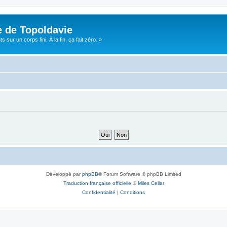
e de Topoldavie
sur un corps fini. À la fin, ça fait zéro. »
Développé par
phpBB
® Forum Software © phpBB Limited
Traduction française officielle
©
Miles Cellar
Confidentialité
|
Conditions