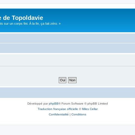
e de Topoldavie
sur un corps fini. À la fin, ça fait zéro. »
Développé par
phpBB
® Forum Software © phpBB Limited
Traduction française officielle
©
Miles Cellar
Confidentialité
|
Conditions