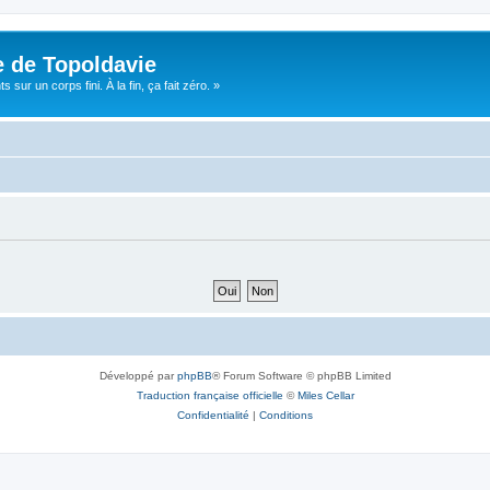
e de Topoldavie
sur un corps fini. À la fin, ça fait zéro. »
Développé par
phpBB
® Forum Software © phpBB Limited
Traduction française officielle
©
Miles Cellar
Confidentialité
|
Conditions