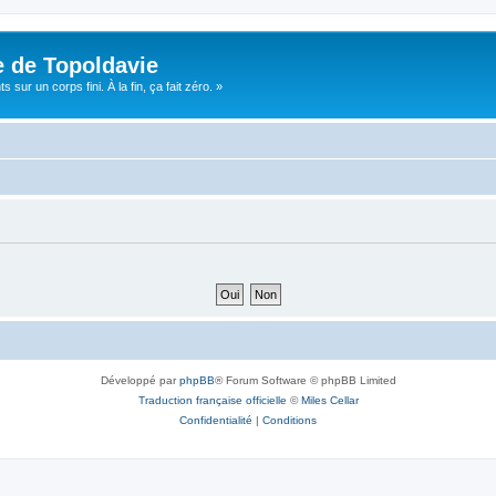
e de Topoldavie
sur un corps fini. À la fin, ça fait zéro. »
Développé par
phpBB
® Forum Software © phpBB Limited
Traduction française officielle
©
Miles Cellar
Confidentialité
|
Conditions