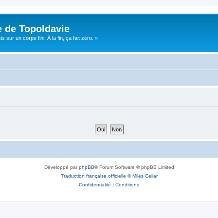
e de Topoldavie
sur un corps fini. À la fin, ça fait zéro. »
Développé par
phpBB
® Forum Software © phpBB Limited
Traduction française officielle
©
Miles Cellar
Confidentialité
|
Conditions