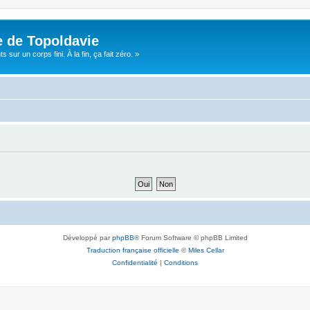
e de Topoldavie
sur un corps fini. À la fin, ça fait zéro. »
Développé par
phpBB
® Forum Software © phpBB Limited
Traduction française officielle
©
Miles Cellar
Confidentialité
|
Conditions