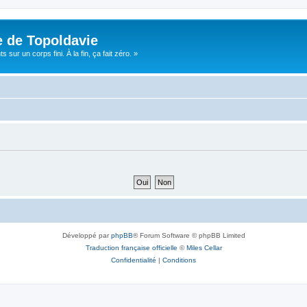
e de Topoldavie
sur un corps fini. À la fin, ça fait zéro. »
Développé par
phpBB
® Forum Software © phpBB Limited
Traduction française officielle
©
Miles Cellar
Confidentialité
|
Conditions