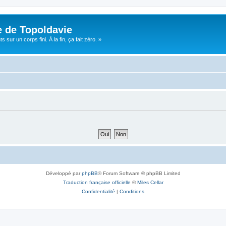
e de Topoldavie
sur un corps fini. À la fin, ça fait zéro. »
Développé par
phpBB
® Forum Software © phpBB Limited
Traduction française officielle
©
Miles Cellar
Confidentialité
|
Conditions