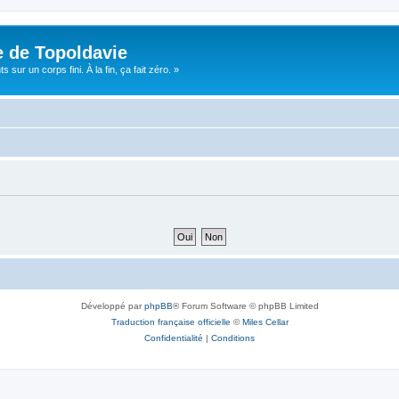
e de Topoldavie
sur un corps fini. À la fin, ça fait zéro. »
Développé par
phpBB
® Forum Software © phpBB Limited
Traduction française officielle
©
Miles Cellar
Confidentialité
|
Conditions