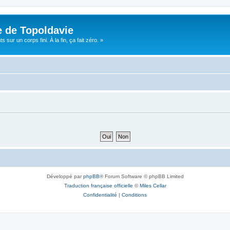
e de Topoldavie
sur un corps fini. À la fin, ça fait zéro. »
Développé par
phpBB
® Forum Software © phpBB Limited
Traduction française officielle
©
Miles Cellar
Confidentialité
|
Conditions