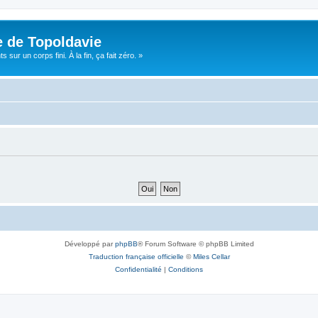
e de Topoldavie
sur un corps fini. À la fin, ça fait zéro. »
Développé par
phpBB
® Forum Software © phpBB Limited
Traduction française officielle
©
Miles Cellar
Confidentialité
|
Conditions