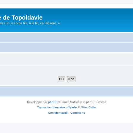
e de Topoldavie
sur un corps fini. À la fin, ça fait zéro. »
Développé par
phpBB
® Forum Software © phpBB Limited
Traduction française officielle
©
Miles Cellar
Confidentialité
|
Conditions