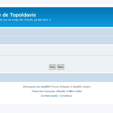
e de Topoldavie
sur un corps fini. À la fin, ça fait zéro. »
Développé par
phpBB
® Forum Software © phpBB Limited
Traduction française officielle
©
Miles Cellar
Confidentialité
|
Conditions