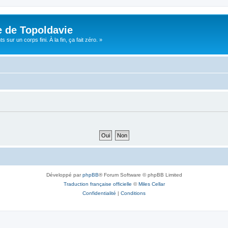
e de Topoldavie
sur un corps fini. À la fin, ça fait zéro. »
Développé par
phpBB
® Forum Software © phpBB Limited
Traduction française officielle
©
Miles Cellar
Confidentialité
|
Conditions